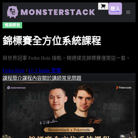
登入
暢銷課程
錦標賽全方位系統課程
與世界冠軍 Fedor Holz 接軌，精通撲克錦標賽僅需這一套。
Fedor Holz
/
I.C Charlie 查理
課程簡介
課程內容
關於講師
常見問題